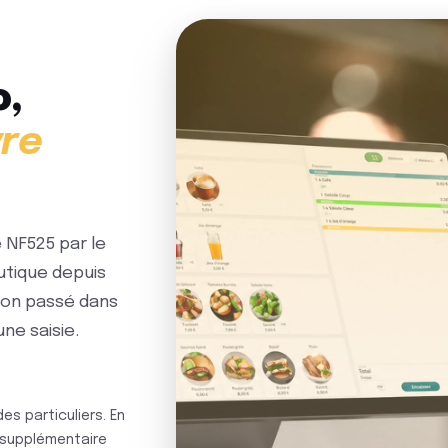
o,
vre
é NF525 par le
outique depuis
ion passé dans
ne saisie.
s particuliers. En
 supplémentaire