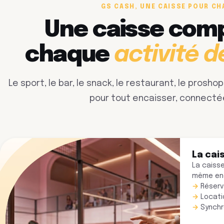
GS CASH, UNE CAISSE POUR CH
Une caisse com
chaque
activité d
Le sport, le bar, le snack, le restaurant, le prosho
pour tout encaisser, connecté
La cai
La caisse
même end
Réserv
Locati
Synchr