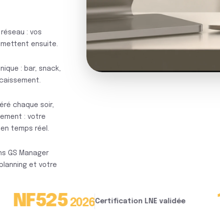
réseau : vos
smettent ensuite.
ique : bar, snack,
encaissement.
éré chaque soir,
iement : votre
 en temps réel.
ans GS Manager
planning et votre
525
15
2026
M€+
Certification LNE validée