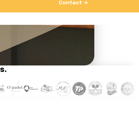
Contact →
s.