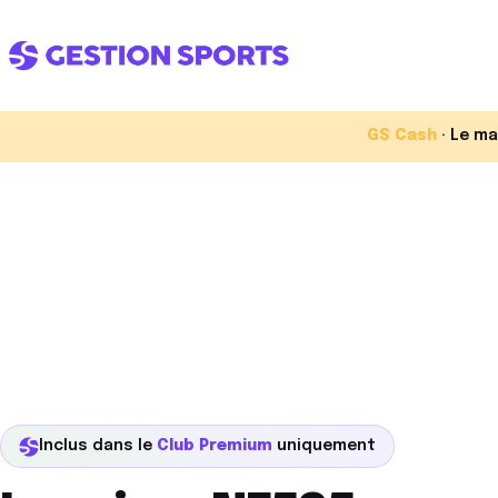
GS Cash
· Le ma
L'ÉCOSYSTÈME
Un club.
Un seul
interlocuteur.
Quatre modules connectés, de
concepts de club. Vous choisis
votre voie, on s'occupe du reste
Inclus dans le
Club Premium
uniquement
Voir la démo complète