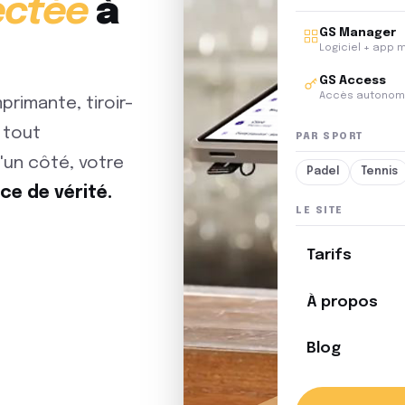
ectée
à
GS Manager
Logiciel + app 
GS Access
Accès autonom
mprimante, tiroir-
e tout
PAR SPORT
'un côté, votre
Padel
Tennis
ce de vérité.
LE SITE
Tarifs
À propos
Blog