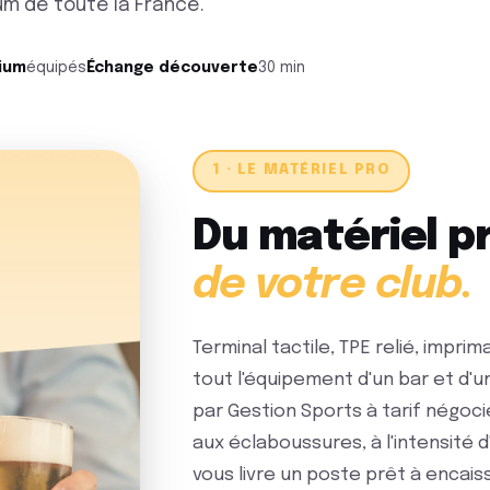
um de toute la France.
ium
équipés
Échange découverte
30 min
1 · LE MATÉRIEL PRO
Du matériel p
de votre club.
Terminal tactile, TPE relié, imprim
tout l'équipement d'un bar et d'
par Gestion Sports à tarif négocié
aux éclaboussures, à l'intensité 
vous livre un poste prêt à encaiss