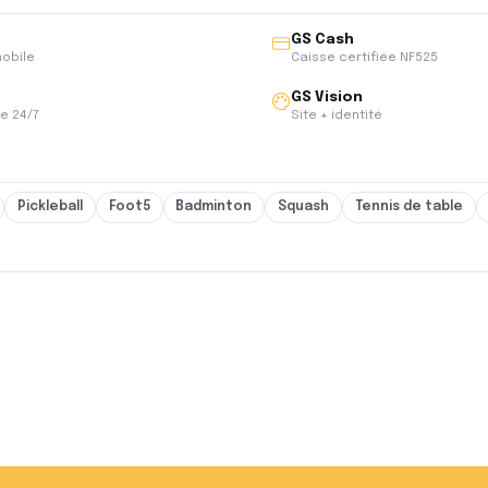
GS Cash
mobile
Caisse certifiée NF525
GS Vision
e 24/7
Site + identité
Pickleball
Foot5
Badminton
Squash
Tennis de table