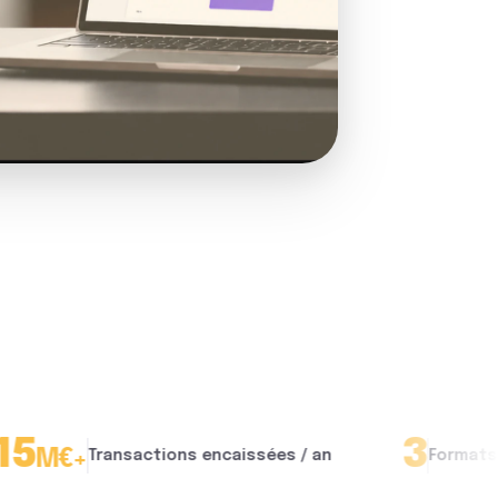
3
Transactions encaissées / an
Formats matériel a