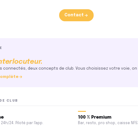
Contact
ent votre caisse.
E
remium
nterlocuteur.
, pro shop, caisse NF525.
 connectés, deux concepts de club. Vous choisissez votre voie, on 
 complète
sh
certifiée NF525
DE CLUB
ion
dentité
me
100 % Premium
24h/24. Piloté par l'app.
Bar, resto, pro shop, caisse NF5
Squash
Tennis de table