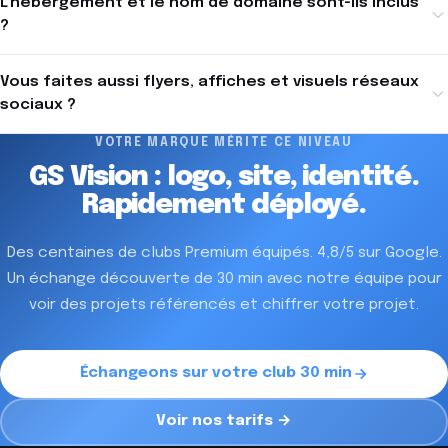
L'hébergement et le nom de domaine sont-ils inclus
?
Vous faites aussi flyers, affiches et visuels réseaux
sociaux ?
VOTRE MARQUE MÉRITE CE NIVEAU
GS Vision :
logo, site, identité.
Rapidement déployé.
Des centaines de clubs Premium équipés. 4,8/5 sur Google.
Un échange découverte de 30 min avec notre équipe pour
voir des projets référencés et chiffrer votre projet.
Échangeons sur votre club 30 min
Voir nos tarifs →