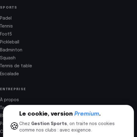
SPORTS
Padel
Tennis
Foot5
Pickleball
Badminton
Squash
Tennis de table
Escalade
ENTREPRISE
À propos
Tarifs
Le cookie, version
Premium
.
Blog
Partenaires
Chez
Gestion Sports
, on traite nos cookies
🍪
comme nos clubs : avec exigence.
Contact