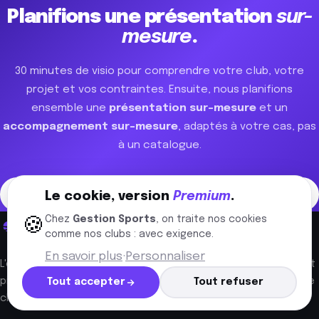
Planifions une présentation
sur-
mesure
.
30 minutes de visio pour comprendre votre club, votre
projet et vos contraintes. Ensuite, nous planifions
ensemble une
présentation sur-mesure
et un
accompagnement sur-mesure
, adaptés à votre cas, pas
à un catalogue.
Échangeons sur votre club 30 min
Le cookie, version
Premium
.
Chez
Gestion Sports
, on traite nos cookies
🍪
comme nos clubs : avec exigence.
En savoir plus
·
Personnaliser
L'écosystème SaaS de référence pour clubs de padel, tennis et
pickleball. Conçu par un dirigeant de club, pour les dirigeants de
Tout accepter
Tout refuser
club.