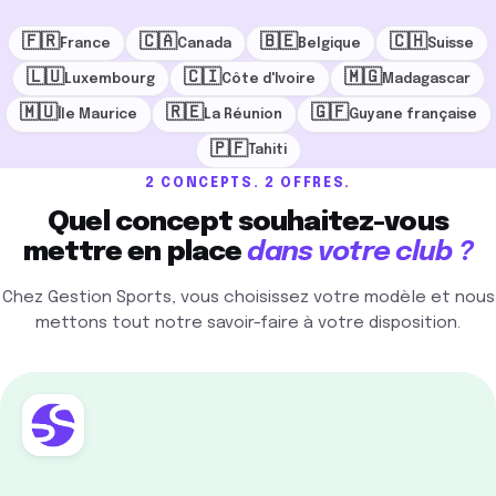
🇫🇷
🇨🇦
🇧🇪
🇨🇭
France
Canada
Belgique
Suisse
🇱🇺
🇨🇮
🇲🇬
Luxembourg
Côte d'Ivoire
Madagascar
🇲🇺
🇷🇪
🇬🇫
Île Maurice
La Réunion
Guyane française
🇵🇫
Tahiti
2 CONCEPTS. 2 OFFRES.
Quel concept souhaitez-vous
mettre en place
dans votre club ?
Chez Gestion Sports, vous choisissez votre modèle et nous
mettons tout notre savoir-faire à votre disposition.