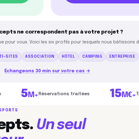
cepts ne correspondent pas à votre projet ?
pour vous. Voici les six profils pour lesquels nous bâtissons d
TI-SITES
ASSOCIATION
HÔTEL
CAMPING
ENTREPRISE
Échangeons 30 min sur votre cas →
5
15
M+
M€+
Réservations traitées
Transacti
 SPORTS
epts.
Un seul