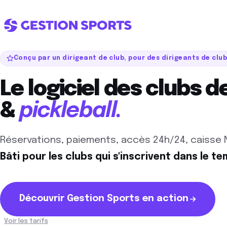
Conçu par un dirigeant de club, pour des dirigeants de clu
L'ÉCOSYSTÈME
Un club.
Le logiciel des clubs d
Un seul
&
pickleball.
interlocuteur.
Quatre modules connectés, de
concepts de club. Vous choisis
votre voie, on s'occupe du reste
Réservations, paiements, accès 24h/24, caisse 
Bâti pour les clubs qui s'inscrivent dans le te
Découvrir Gestion Sports en action
Voir les tarifs
Voir la démo complète