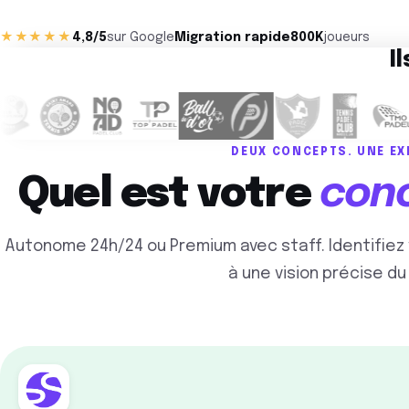
★★★★★
4,8/5
sur Google
Migration rapide
800K
joueurs
Il
DEUX CONCEPTS. UNE EX
Quel est votre
conc
Autonome 24h/24 ou Premium avec staff. Identifiez
à une vision précise du