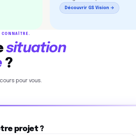
Découvrir GS Vision →
 CONNAÎTRE.
e
situation
e
?
cours pour vous.
tre projet ?