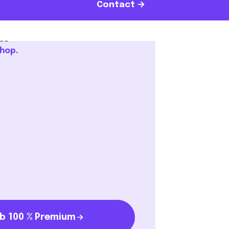
Contact →
um
shop.
ub 100 % Premium