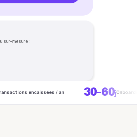
u sur-mesure :
30-60
j
ons encaissées / an
Onboarding garant