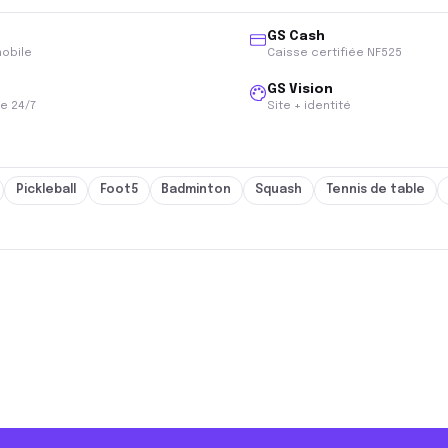
GS Cash
800 000+
mobile
Caisse certifiée NF525
s.
utilisateurs au quotidien
GS Vision
e 24/7
Site + identité
Pickleball
Foot5
Badminton
Squash
Tennis de table