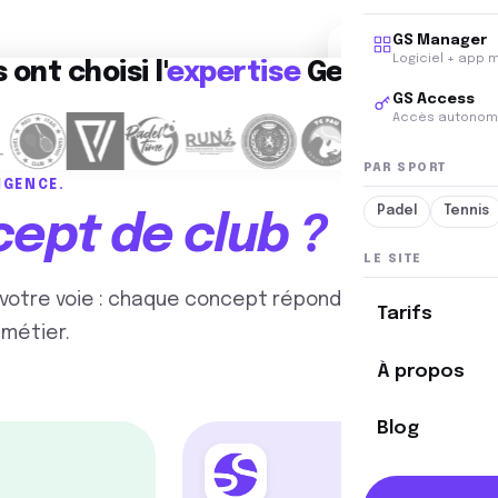
GS Manager
24/7
Logiciel + app 
s ont choisi l'
expertise
Gestion Sport
clubs ouverts
GS Access
Accès autonom
PAR SPORT
IGENCE.
Padel
Tennis
ept de club ?
LE SITE
 votre voie : chaque concept répond
Tarifs
 métier.
À propos
Blog