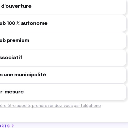
t d'ouverture
lub 100 % autonome
lub premium
associatif
 une municipalité
sur-mesure
fère être appelé, prendre rendez-vous par téléphone
ORTS ?