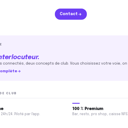
Contact
82 %
oyenne
de taux d'occupation
E
remium
nterlocuteur.
, pro shop, caisse NF525.
 connectés, deux concepts de club. Vous choisissez votre voie, on 
 complète
sh
certifiée NF525
DE CLUB
ion
dentité
me
100 % Premium
24h/24. Piloté par l'app.
Bar, resto, pro shop, caisse NF5
Squash
Tennis de table