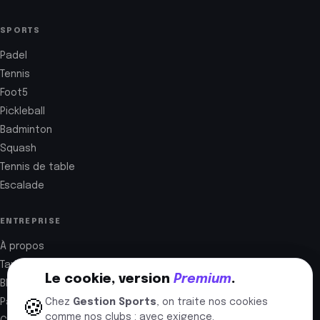
SPORTS
Padel
Tennis
Foot5
Pickleball
Badminton
Squash
Tennis de table
Escalade
ENTREPRISE
À propos
Tarifs
Le cookie, version
Premium
.
Blog
Partenaires
Chez
Gestion Sports
, on traite nos cookies
🍪
comme nos clubs : avec exigence.