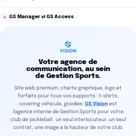
temps manque, vous ne sacrifiez plus la communication
avec suivi du stock. Elle fonctionne même sans Wi-Fi ni
pour la gestion.
Réservation côté Manager, encaissement côté
GS Cash
:
électricité. Vos exports comptables se génèrent en un
GS Manager ⇄ GS Access
vos deux modules se parlent en continu, sans ressaisie,
clic, votre comptable ne relance plus.
sans écart, sans doublon. Ce que le joueur paie en ligne
Le joueur réserve et paie en ligne, reçoit un code à 4
se retrouve instantanément dans votre caisse. C'est la
chiffres, le saisit devant la porte : le terrain s'ouvre,
colonne vertébrale comptable de votre club.
l'éclairage s'allume. Votre club tourne sans personne à
l'accueil grâce au
système d'accès autonome
synchronisé avec vos réservations en temps réel.
Votre agence de
communication, au sein
de Gestion Sports.
Site web premium, charte graphique, logo et
forfaits pour tous vos supports : t-shirts,
covering véhicule, goodies.
GS Vision
est
l'agence interne de Gestion Sports pour votre
club de pickleball : un seul interlocuteur, un seul
contrat, une image à la hauteur de votre club.