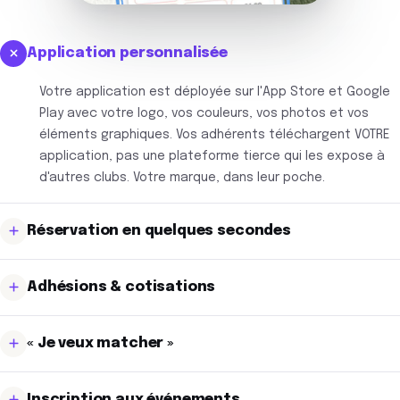
Application personnalisée
Votre application est déployée sur l'App Store et Google
Play avec votre logo, vos couleurs, vos photos et vos
éléments graphiques. Vos adhérents téléchargent VOTRE
application, pas une plateforme tierce qui les expose à
d'autres clubs. Votre marque, dans leur poche.
Réservation en quelques secondes
Le joueur voit les créneaux disponibles en temps réel,
Adhésions & cotisations
choisit son terrain, ajoute son partenaire pour un double
ou réserve en simple, puis confirme son paiement. En
Cotisation mensuelle, trimestrielle ou annuelle souscrite
quelques secondes, le terrain est réservé, depuis le
« Je veux matcher »
en quelques taps, paiement en plusieurs fois, offres
canapé, pas par téléphone à 22h.
spéciales du club, factures téléchargeables. Votre
Le module « Je veux matcher » permet à chaque joueur de
accueil ne passe plus ses heures à gérer les demandes
Inscription aux événements