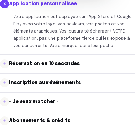
Application personnalisée
Votre application est déployée sur l'App Store et Google
Play avec votre logo, vos couleurs, vos photos et vos
éléments graphiques. Vos joueurs téléchargent VOTRE
application, pas une plateforme tierce qui les expose à
vos concurrents. Votre marque, dans leur poche.
Réservation en 10 secondes
Le joueur voit les créneaux disponibles en temps réel,
Inscription aux événements
ajoute ses partenaires, choisit ses invités et la durée de
jeu, puis confirme son paiement. En dix secondes, le
Vos joueurs consultent le calendrier du club, s'inscrivent
terrain est réservé, depuis le canapé, pas par téléphone
« Je veux matcher »
et paient directement depuis l'application. Listes
à 22h.
d'attente, confirmations et convocations automatiques.
Le module « Je veux matcher » permet à chaque joueur de
Vous remplissez vos événements sans envoyer un seul
Abonnements & crédits
créer ou rejoindre un match en filtrant par niveau et
message manuel.
créneau. Vos joueurs constituent leur groupe entre eux.
Abonnement mensuel, trimestriel ou annuel souscrit en