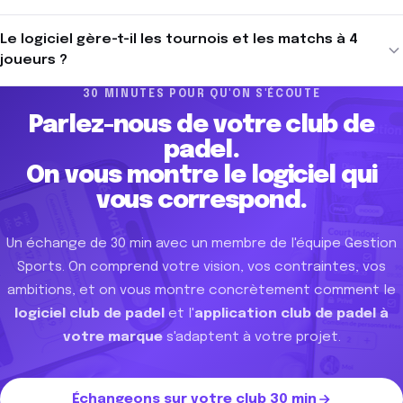
Le logiciel gère-t-il les tournois et les matchs à 4
joueurs ?
30 MINUTES POUR QU'ON S'ÉCOUTE
Parlez-nous de votre club de
padel.
On vous montre le logiciel qui
vous correspond.
Un échange de 30 min avec un membre de l'équipe Gestion
Sports. On comprend votre vision, vos contraintes, vos
ambitions, et on vous montre concrètement comment le
logiciel club de padel
et l'
application club de padel à
votre marque
s'adaptent à votre projet.
Échangeons sur votre club 30 min