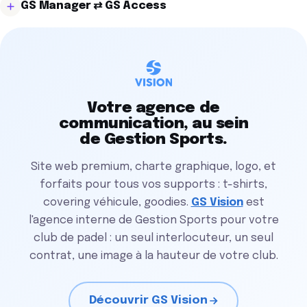
GS Manager ⇄ GS Access
Manager, encaissement côté Cash), sans ressaisie, sans
Votre expert-comptable reçoit un dossier propre, sans
écart, sans doublon. Ce que le joueur paie en ligne se
relance.
Le joueur réserve et paie en ligne, reçoit un code d'accès,
retrouve instantanément dans votre caisse. C'est la
le saisit devant la porte : la porte s'ouvre, le terrain
colonne vertébrale comptable de votre club.
s'allume. Le joueur est 100% autonome, votre club tourne
sans personne à l'accueil grâce au
système d'accès
autonome
synchronisé avec vos réservations.
Votre agence de
communication, au sein
de Gestion Sports.
Site web premium, charte graphique, logo, et
forfaits pour tous vos supports : t-shirts,
covering véhicule, goodies.
GS Vision
est
l'agence interne de Gestion Sports pour votre
club de padel : un seul interlocuteur, un seul
contrat, une image à la hauteur de votre club.
Découvrir GS Vision