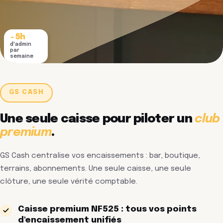
−5h
d'admin
par
semaine
0€
d'impayé
structurel
GS CASH
Une seule caisse pour piloter un
club
premium
.
GS Cash centralise vos encaissements : bar, boutique,
terrains, abonnements. Une seule caisse, une seule
clôture, une seule vérité comptable.
Caisse premium NF525 : tous vos points
d'encaissement unifiés