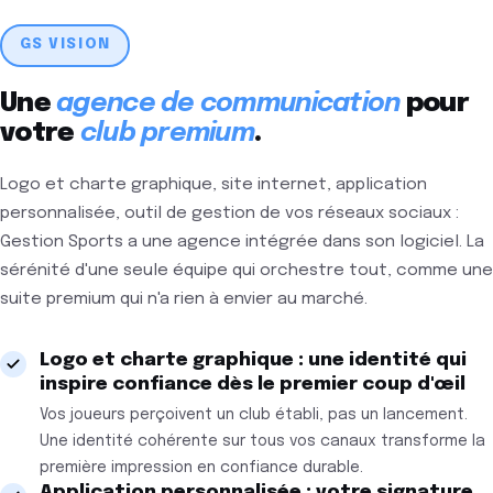
J+1
image
premium au
GS VISION
lancement
Une
agence de communication
pour
votre
club premium
.
Logo et charte graphique, site internet, application
personnalisée, outil de gestion de vos réseaux sociaux :
Gestion Sports a une agence intégrée dans son logiciel. La
sérénité d'une seule équipe qui orchestre tout, comme une
suite premium qui n'a rien à envier au marché.
Logo et charte graphique : une identité qui
inspire confiance dès le premier coup d'œil
Vos joueurs perçoivent un club établi, pas un lancement.
Une identité cohérente sur tous vos canaux transforme la
première impression en confiance durable.
Application personnalisée : votre signature