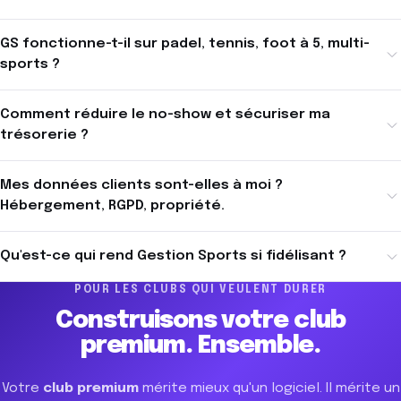
GS fonctionne-t-il sur padel, tennis, foot à 5, multi-
sports ?
Comment réduire le no-show et sécuriser ma
trésorerie ?
Mes données clients sont-elles à moi ?
Hébergement, RGPD, propriété.
Qu'est-ce qui rend Gestion Sports si fidélisant ?
POUR LES CLUBS QUI VEULENT DURER
Construisons votre
club
premium.
Ensemble.
Votre
club premium
mérite mieux qu'un logiciel. Il mérite un