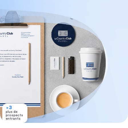
×3
plus de
prospects
entrants