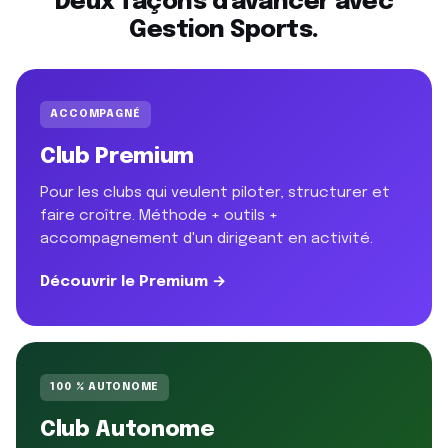
Deux façons d'avancer avec
Gestion Sports.
ACCOMPAGNÉ
Club Premium
Pour les clubs qui veulent piloter, structurer et
faire croître. Méthode + outils +
accompagnement d'un dirigeant en activité.
Découvrir le Premium →
100 % AUTONOME
Club Autonome