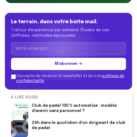
Le terrain, dans votre boîte mail.
1 retour d'expérience par semaine. Études de cas
chiffrées, méthodes éprouvées.
M'abonner →
J'accepte de recevoir la newsletter et j'ai lu la
politique de
confidentialité
.
À LIRE AUSSI
Club de padel 100 % automatisé : modèle
d'avenir sans personnel ?
24h dans le quotidien d'un dirigeant de club
de padel