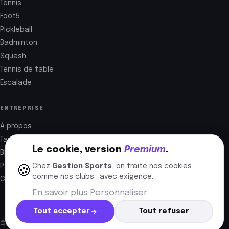
Tennis
Foot5
Pickleball
Badminton
Squash
Tennis de table
Escalade
ENTREPRISE
À propos
Tarifs
Le cookie, version
Premium
.
Blog
Partenaires
Chez
Gestion Sports
, on traite nos cookies
🍪
comme nos clubs : avec exigence.
Contact
En savoir plus
·
Personnaliser
Tout accepter
Tout refuser
© 2026 Gestion Sports SAS · Perpignan, France