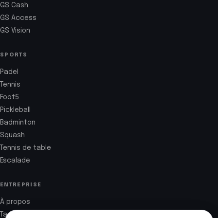
GS Cash
GS Access
GS Vision
SPORTS
Padel
Tennis
Foot5
Pickleball
Badminton
Squash
Tennis de table
Escalade
ENTREPRISE
À propos
Tarifs