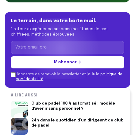
Le terrain, dans votre boîte mail.
1 retour d'expérience par semaine. Études de cas
chiffrées, méthodes éprouvées.
M'abonner →
J'accepte de recevoir la newsletter et j'ai lu la
politique de
confidentialité
.
À LIRE AUSSI
Club de padel 100 % automatisé : modèle
d'avenir sans personnel ?
24h dans le quotidien d'un dirigeant de club
de padel