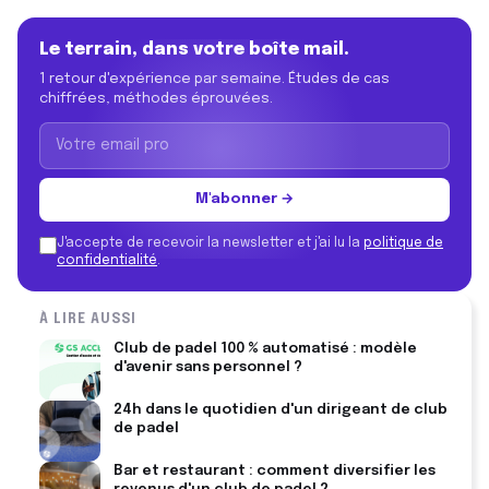
Le terrain, dans votre boîte mail.
1 retour d'expérience par semaine. Études de cas
chiffrées, méthodes éprouvées.
M'abonner →
J'accepte de recevoir la newsletter et j'ai lu la
politique de
confidentialité
.
À LIRE AUSSI
Club de padel 100 % automatisé : modèle
d'avenir sans personnel ?
24h dans le quotidien d'un dirigeant de club
de padel
Bar et restaurant : comment diversifier les