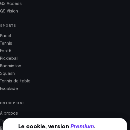
GS Access
GS Vision
SPORTS
Padel
Tennis
Foot5
Pickleball
Badminton
Squash
Tennis de table
Escalade
ENTREPRISE
À propos
Tarifs
Le cookie, version
Premium
.
Blog