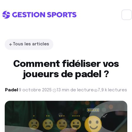
Tous les articles
Comment fidéliser vos
joueurs de padel ?
Padel
·
9 octobre 2025
·
13 min de lecture
7,9 k lectures