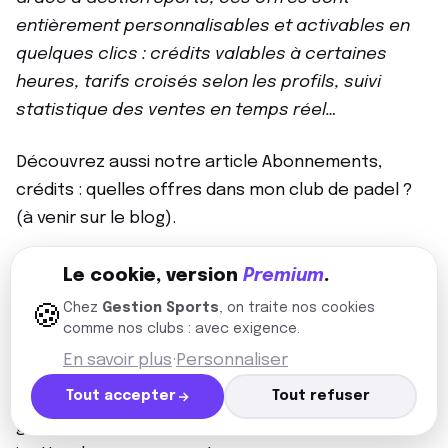
entièrement personnalisables et activables en
quelques clics : crédits valables à certaines
heures, tarifs croisés selon les profils, suivi
statistique des ventes en temps réel…
Découvrez aussi notre article Abonnements,
crédits : quelles offres dans mon club de padel ?
(à venir sur le blog).
Offres spéciales et actions
Le cookie, version
Premium
.
différenciantes
Chez
Gestion Sports
, on traite nos cookies
🍪
comme nos clubs : avec exigence.
Dans un marché de plus en plus concurrentiel, la
En savoir plus
·
Personnaliser
fidélisation passe aussi par la capacité à se
Tout accepter
Tout refuser
démarquer intelligemment. Oubliez les remises
génériques : misez sur des actions originales,