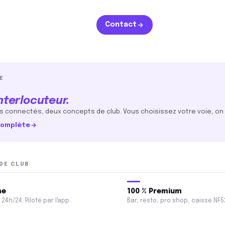
Contact
E
remium
nterlocuteur.
, pro shop, caisse NF525.
ball :
 connectés, deux concepts de club. Vous choisissez votre voie, on 
 complète
sh
certifiée NF525
DE CLUB
ion
dentité
es
me
100 % Premium
24h/24. Piloté par l'app.
Bar, resto, pro shop, caisse NF5
Squash
Tennis de table