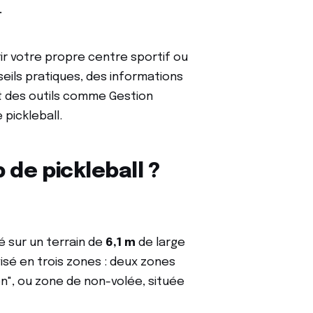
.
rir votre propre centre sportif ou
seils pratiques, des informations
t des outils comme Gestion
 pickleball.
 de pickleball ?
é sur un terrain de
6,1 m
de large
isé en trois zones : deux zones
en", ou zone de non-volée, située