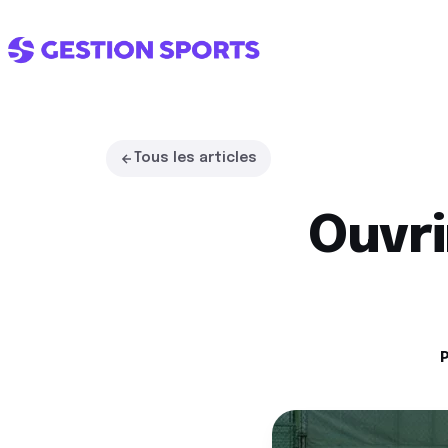
L'ÉCOSYSTÈME
Tous les articles
Un club.
Un seul
interlocuteur.
Ouvri
Quatre modules connectés, de
concepts de club. Vous choisis
votre voie, on s'occupe du reste
P
Voir la démo complète