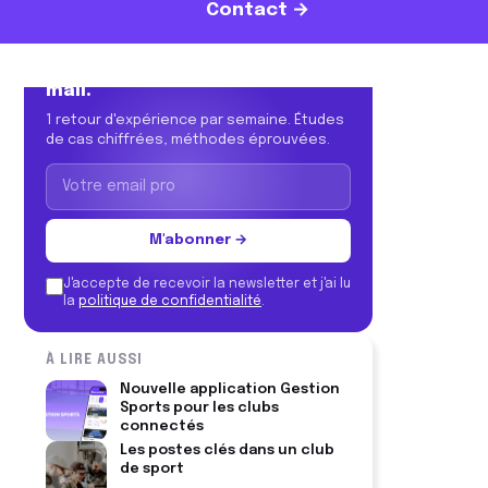
Contact →
Le terrain, dans votre boîte
mail.
1 retour d'expérience par semaine. Études
de cas chiffrées, méthodes éprouvées.
M'abonner →
J'accepte de recevoir la newsletter et j'ai lu
la
politique de confidentialité
.
À LIRE AUSSI
Nouvelle application Gestion
Sports pour les clubs
connectés
Les postes clés dans un club
de sport