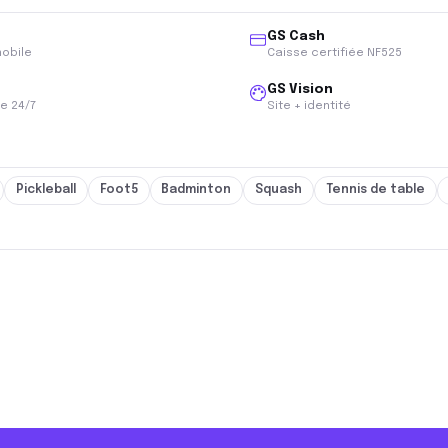
GS Cash
mobile
Caisse certifiée NF525
GS Vision
e 24/7
Site + identité
Pickleball
Foot5
Badminton
Squash
Tennis de table