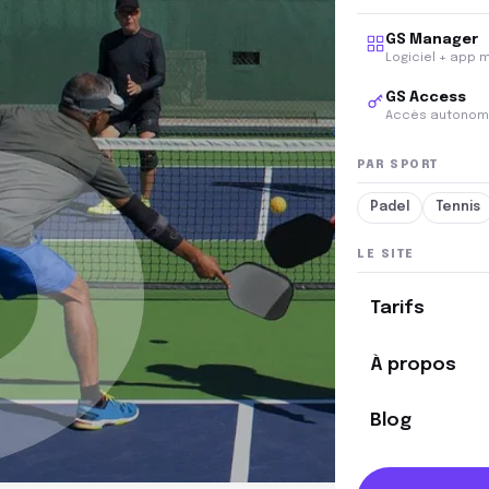
GS Manager
Logiciel + app 
GS Access
Accès autonom
PAR SPORT
Padel
Tennis
LE SITE
Tarifs
À propos
Blog