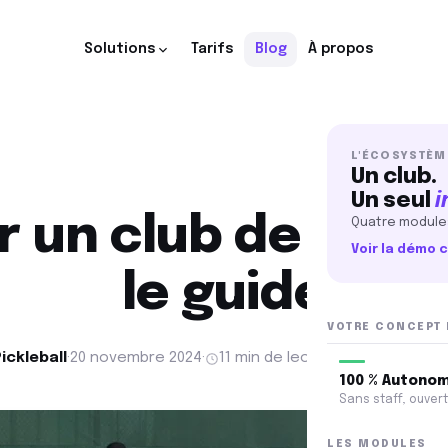
Solutions
Tarifs
Blog
À propos
VOTRE CONCEPT DE CLUB
L'ÉCOSYSTÈM
Un club.
100 % Autonome
100 % P
Un seul
i
Sans staff, ouvert 24h/24. Piloté par l'app.
Bar, resto
r un club de pickle
Quatre modules
ux
LES MODULES
Voir la démo
sez
GS Manager
GS Ca
.
le guide
Logiciel + app mobile
Caisse 
VOTRE CONCEPT 
GS Access
GS Vis
Accès autonome 24/7
Site + i
ickleball
·
20 novembre 2024
·
11 min de lecture
5,8 k lectur
100 % Autono
PAR SPORT
Sans staff, ouvert 
Padel
Tennis
Pickleball
Foot5
Badminton
Escalade
LES MODULES