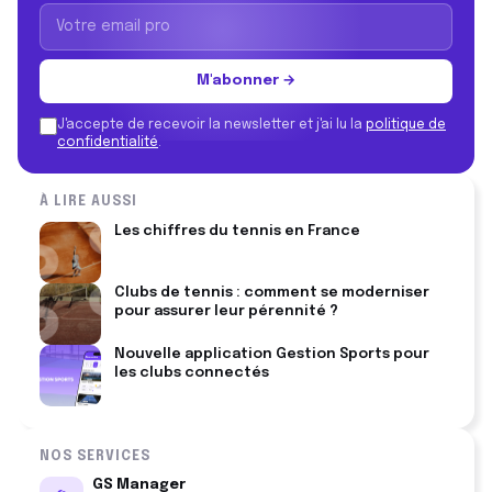
M'abonner →
J'accepte de recevoir la newsletter et j'ai lu la
politique de
confidentialité
.
À LIRE AUSSI
Les chiffres du tennis en France
Clubs de tennis : comment se moderniser
pour assurer leur pérennité ?
Nouvelle application Gestion Sports pour
les clubs connectés
NOS SERVICES
GS Manager