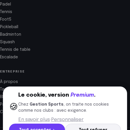
Padel
Tennis
Foot5
Pickleball
Badminton
Squash
Tennis de table
Escalade
ENTREPRISE
À propos
Tarifs
Le cookie, version
Premium
.
Blog
Partenaires
Chez
Gestion Sports
, on traite nos cookies
🍪
comme nos clubs : avec exigence.
Contact
En savoir plus
·
Personnaliser