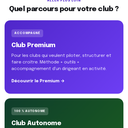
ALLER PLUS LOIN
Quel parcours pour votre club ?
ACCOMPAGNÉ
Club Premium
Pour les clubs qui veulent piloter, structurer et
faire croître. Méthode + outils +
accompagnement d'un dirigeant en activité.
Découvrir le Premium →
100 % AUTONOME
Club Autonome