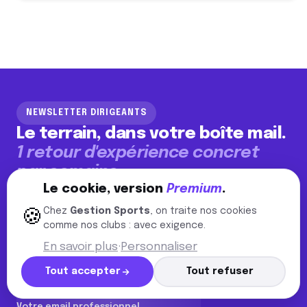
NEWSLETTER DIRIGEANTS
Le terrain, dans votre boîte mail.
1 retour d'expérience concret
par semaine.
Le cookie, version
Premium
.
Études de cas chiffrées, méthodes éprouvées sur
des centaines de clubs Premium, coulisses du métier.
Chez
Gestion Sports
, on traite nos cookies
🍪
Pas de blabla, pas de pub. Désinscription en 1 clic.
comme nos clubs : avec exigence.
📊 Chiffres réels de clubs Premium
En savoir plus
·
Personnaliser
🛠️ Méthodes appliquées le lundi matin
🎙️ Coulisses d'un dirigeant en activité
Tout accepter
Tout refuser
Votre email professionnel