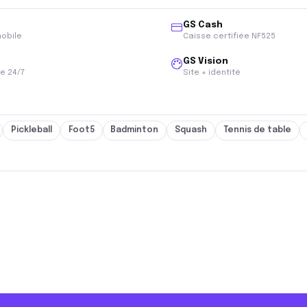
GS Cash
mobile
Caisse certifiée NF525
GS Vision
e 24/7
Site + identité
Pickleball
Foot5
Badminton
Squash
Tennis de table