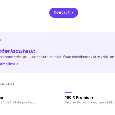
Contact
E
remium
nterlocuteur.
, pro shop, caisse NF525.
es
 connectés, deux concepts de club. Vous choisissez votre voie, on 
 complète
sh
ub de
certifiée NF525
DE CLUB
ion
dentité
me
100 % Premium
24h/24. Piloté par l'app.
Bar, resto, pro shop, caisse NF5
Squash
Tennis de table