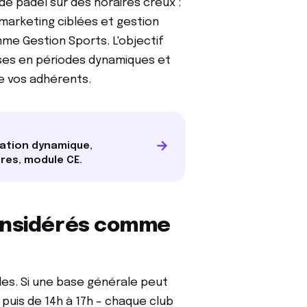
e padel sur des horaires creux :
marketing ciblées et gestion
mme Gestion Sports. L'objectif
uses en périodes dynamiques et
e vos adhérents.
→
cation dynamique,
ires, module CE.
considérés comme
les. Si une base générale peut
puis de 14h à 17h – chaque club