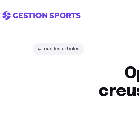
L'ÉCOSYSTÈME
Tous les articles
Un club.
Un seul
interlocuteur.
O
Quatre modules connectés, de
concepts de club. Vous choisis
votre voie, on s'occupe du reste
creu
Voir la démo complète