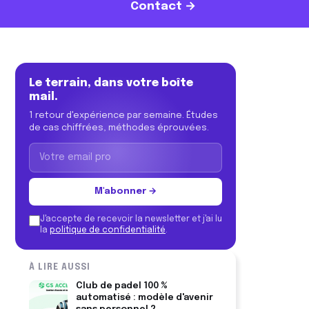
Contact →
Le terrain, dans votre boîte
mail.
1 retour d'expérience par semaine. Études
de cas chiffrées, méthodes éprouvées.
M'abonner →
J'accepte de recevoir la newsletter et j'ai lu
la
politique de confidentialité
.
À LIRE AUSSI
Club de padel 100 %
automatisé : modèle d'avenir